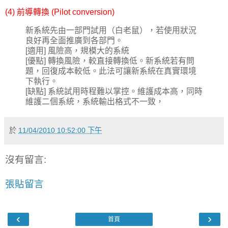
(4) 前導轉換 (Pilot conversion)
新系統先由一部門試用（白老鼠），若使用狀況
良好再全面推廣到各部門。
[適用] 風險高，規模大的系統
[優點] 轉換風險，較直接轉換低。新系統若有問
題，回復成本較低。此法可讓新系統在真實環境
下執行。
[缺點] 系統試用時程難以掌控。維護成本高，同時
維護二個系統，系統輸出格式不一致，
於
11/04/2010 10:52:00 下午
沒有留言:
張貼留言
‹
›
首頁