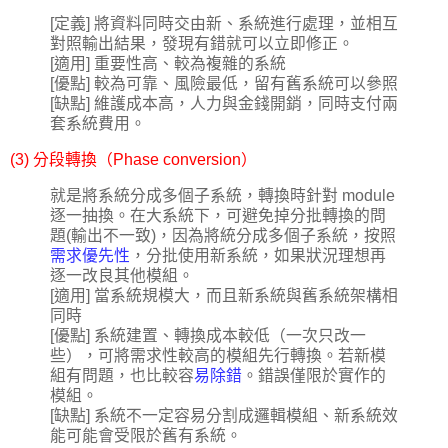
[定義] 將資料同時交由新、系統進行處理，並相互
對照輸出結果，發現有錯就可以立即修正。
[適用] 重要性高、較為複雜的系統
[優點] 較為可靠、風險最低，留有舊系統可以參照
[缺點] 維護成本高，人力與金錢開銷，同時支付兩
套系統費用。
(3) 分段轉換（Phase conversion）
就是將系統分成多個子系統，轉換時針對 module
逐一抽換。在大系統下，可避免掉分批轉換的問
題(輸出不一致)，因為將統分成多個子系統，按照
需求優先性
，分批使用新系統，如果狀況理想再
逐一改良其他模組。
[適用] 當系統規模大，而且新系統與舊系統架構相
同時
[優點] 系統建置、轉換成本較低（一次只改一
些），可將需求性較高的模組先行轉換。若新模
組有問題，也比較容
易除錯
。錯誤僅限於實作的
模組。
[缺點] 系統不一定容易分割成邏輯模組、新系統效
能可能會受限於舊有系統。