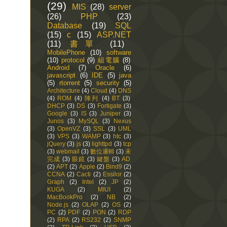
(29)
MIS
(28)
server
(26)
PHP
(23)
Database
(19)
SQL
(15)
c
(15)
ASP.NET
(11)
書單
(11)
MobilePhone
(10)
software
(10)
protocol
(9)
組電腦
(8)
Android
(7)
Oracle
(6)
javascript
(6)
IDE
(5)
java
(5)
rtorrent
(5)
security
(5)
Architecture
(4)
Cloud
(4)
DNS
(4)
ROM
(4)
陣列
(4)
BT
(3)
DHCP
(3)
DS
(3)
Fortigate
(3)
Google
(3)
IS
(3)
Juniper
(3)
Junos
(3)
MySQL
(3)
Nexus
(3)
OpenVZ
(3)
SSL
(3)
UML
(3)
VPS
(3)
WAMP
(3)
htc
(3)
jQuery
(3)
js
(3)
lighttpd
(3)
tcp
(3)
webmail
(3)
數位邏輯
(3)
未
完成
(3)
眼鏡
(3)
鍵盤
(3)
AD
(2)
APT
(2)
Apple
(2)
Bind9
(2)
CCNA
(2)
Cacti
(2)
Essilor
(2)
Graph
(2)
Intel
(2)
JP
(2)
KUGA
(2)
MIUI
(2)
MacBookPro
(2)
NB
(2)
Node.js
(2)
OLAP
(2)
OS
(2)
PC
(2)
PDF
(2)
PON
(2)
RDP
(2)
RPA
(2)
RS232
(2)
SNMP