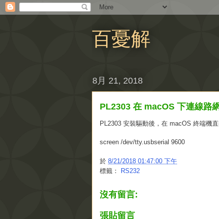
百憂解
8月 21, 2018
PL2303 在 macOS 下連線路網
PL2303 安裝驅動後，在 macOS 終端機直
screen /dev/tty.usbserial 9600
於
8/21/2018 01:47:00 下午
標籤：
RS232
沒有留言:
張貼留言