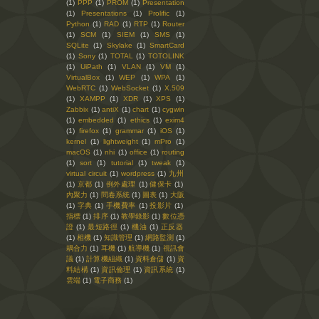
(1)
PPP
(1)
PROM
(1)
Presentation
(1)
Presentations
(1)
Prolific
(1)
Python
(1)
RAD
(1)
RTP
(1)
Router
(1)
SCM
(1)
SIEM
(1)
SMS
(1)
SQLite
(1)
Skylake
(1)
SmartCard
(1)
Sony
(1)
TOTAL
(1)
TOTOLINK
(1)
UiPath
(1)
VLAN
(1)
VM
(1)
VirtualBox
(1)
WEP
(1)
WPA
(1)
WebRTC
(1)
WebSocket
(1)
X.509
(1)
XAMPP
(1)
XDR
(1)
XPS
(1)
Zabbix
(1)
antiX
(1)
chart
(1)
cygwin
(1)
embedded
(1)
ethics
(1)
exim4
(1)
firefox
(1)
grammar
(1)
iOS
(1)
kernel
(1)
lightweight
(1)
mPro
(1)
macOS
(1)
nhi
(1)
office
(1)
routing
(1)
sort
(1)
tutorial
(1)
tweak
(1)
virtual circuit
(1)
wordpress
(1)
九州
(1)
京都
(1)
例外處理
(1)
健保卡
(1)
內聚力
(1)
問卷系統
(1)
圖表
(1)
大阪
(1)
字典
(1)
手機費率
(1)
投影片
(1)
指標
(1)
排序
(1)
教學錄影
(1)
數位憑
證
(1)
最短路徑
(1)
機油
(1)
正反器
(1)
相機
(1)
知識管理
(1)
網路監測
(1)
耦合力
(1)
耳機
(1)
航導機
(1)
視訊會
議
(1)
計算機組織
(1)
資料倉儲
(1)
資
料結構
(1)
資訊倫理
(1)
資訊系統
(1)
雲端
(1)
電子商務
(1)