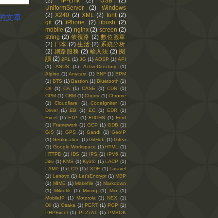
(2)
TP-Link
(2)
USB
(2)
UniformServer
(2)
Windows
(2)
X240
(2)
XML
(2)
font
(2)
的文章
git
(2)
iPhone
(2)
libusb
(2)
mobile
(2)
nginx
(2)
screen
(2)
string
(2)
依視路
(2)
數位簽章
(2)
日本
(2)
生活
(2)
系統分析
(2)
網路服務
(2)
輸入法
(2)
閱
讀
(2)
2PL
(1)
3G
(1)
AOSP
(1)
API
(1)
ASUS
(1)
ActiveDirectory
(1)
Alpine
(1)
Anycast
(1)
BNF
(1)
BPM
(1)
BTS
(1)
Bastion
(1)
Bluetooth
(1)
C#
(1)
CA
(1)
CASE
(1)
CDN
(1)
CPM
(1)
CRM
(1)
Cherry
(1)
Chrome
(1)
Cloudflare
(1)
CodeIgniter
(1)
Driver
(1)
EB
(1)
EC
(1)
EDR
(1)
Excel
(1)
FTP
(1)
FUCHS
(1)
Ford
(1)
Framework
(1)
GCP
(1)
GDB
(1)
GIS
(1)
GPS
(1)
Gandi
(1)
GeoIP
(1)
Geolocation
(1)
GitHub
(1)
Gitea
(1)
Google Workspace
(1)
HTML
(1)
HTTPD
(1)
IDS
(1)
IPS
(1)
IPV6
(1)
Jitsi
(1)
KMS
(1)
Kyoto
(1)
LACP
(1)
LAMP
(1)
LCD
(1)
LXDE
(1)
Laravel
(1)
Lenovo
(1)
Let'sEncrypt
(1)
MBP
(1)
MIME
(1)
Makefile
(1)
Markdown
(1)
Mikrotik
(1)
Mining
(1)
Mio
(1)
MobileIP
(1)
Motorola
(1)
NEX
(1)
Oil
(1)
Osaka
(1)
PERT
(1)
PGP
(1)
PHPExcel
(1)
PL27A1
(1)
PMBOK