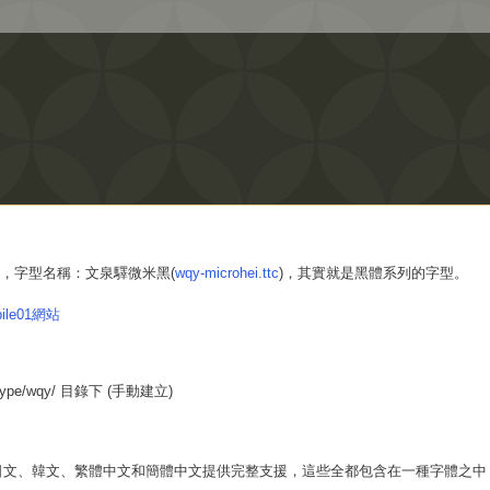
使用，字型名稱：文泉驛微米黑(
wqy-microhei.ttc
)，其實就是黑體系列的字型。
bile01網站
etype/wqy/ 目錄下 (手動建立)
日文、韓文、繁體中文和簡體中文提供完整支援，這些全都包含在一種字體之中