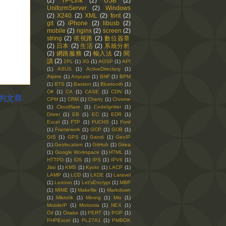
(2)
TP-Link
(2)
USB
(2)
UniformServer
(2)
Windows
(2)
X240
(2)
XML
(2)
font
(2)
git
(2)
iPhone
(2)
libusb
(2)
mobile
(2)
nginx
(2)
screen
(2)
string
(2)
依視路
(2)
數位簽章
(2)
日本
(2)
生活
(2)
系統分析
(2)
網路服務
(2)
輸入法
(2)
閱
讀
(2)
2PL
(1)
3G
(1)
AOSP
(1)
API
(1)
ASUS
(1)
ActiveDirectory
(1)
Alpine
(1)
Anycast
(1)
BNF
(1)
BPM
(1)
BTS
(1)
Bastion
(1)
Bluetooth
(1)
C#
(1)
CA
(1)
CASE
(1)
CDN
(1)
的文章
CPM
(1)
CRM
(1)
Cherry
(1)
Chrome
(1)
Cloudflare
(1)
CodeIgniter
(1)
Driver
(1)
EB
(1)
EC
(1)
EDR
(1)
Excel
(1)
FTP
(1)
FUCHS
(1)
Ford
(1)
Framework
(1)
GCP
(1)
GDB
(1)
GIS
(1)
GPS
(1)
Gandi
(1)
GeoIP
(1)
Geolocation
(1)
GitHub
(1)
Gitea
(1)
Google Workspace
(1)
HTML
(1)
HTTPD
(1)
IDS
(1)
IPS
(1)
IPV6
(1)
Jitsi
(1)
KMS
(1)
Kyoto
(1)
LACP
(1)
LAMP
(1)
LCD
(1)
LXDE
(1)
Laravel
(1)
Lenovo
(1)
Let'sEncrypt
(1)
MBP
(1)
MIME
(1)
Makefile
(1)
Markdown
(1)
Mikrotik
(1)
Mining
(1)
Mio
(1)
MobileIP
(1)
Motorola
(1)
NEX
(1)
Oil
(1)
Osaka
(1)
PERT
(1)
PGP
(1)
PHPExcel
(1)
PL27A1
(1)
PMBOK