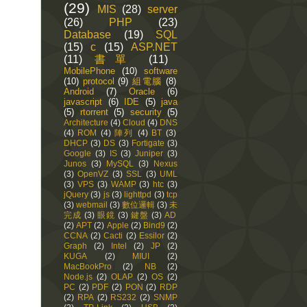
(29)
MIS
(28)
server
(26)
PHP
(23)
Database
(19)
SQL
(15)
c
(15)
ASP.NET
(11)
書單
(11)
MobilePhone
(10)
software
(10)
protocol
(9)
組電腦
(8)
Android
(7)
Oracle
(6)
javascript
(6)
IDE
(5)
java
(5)
rtorrent
(5)
security
(5)
Architecture
(4)
Cloud
(4)
DNS
(4)
ROM
(4)
陣列
(4)
BT
(3)
DHCP
(3)
DS
(3)
Fortigate
(3)
Google
(3)
IS
(3)
Juniper
(3)
Junos
(3)
MySQL
(3)
Nexus
(3)
OpenVZ
(3)
SSL
(3)
UML
(3)
VPS
(3)
WAMP
(3)
htc
(3)
jQuery
(3)
js
(3)
lighttpd
(3)
tcp
(3)
webmail
(3)
數位邏輯
(3)
未
完成
(3)
眼鏡
(3)
鍵盤
(3)
AD
(2)
APT
(2)
Apple
(2)
Bind9
(2)
CCNA
(2)
Cacti
(2)
Essilor
(2)
Graph
(2)
Intel
(2)
JP
(2)
KUGA
(2)
MIUI
(2)
MacBookPro
(2)
NB
(2)
Node.js
(2)
OLAP
(2)
OS
(2)
PC
(2)
PDF
(2)
PON
(2)
RDP
(2)
RPA
(2)
RS232
(2)
SNMP