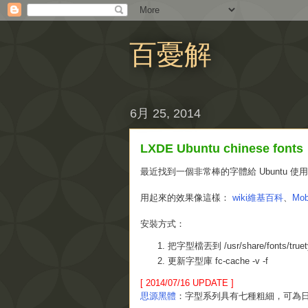
百憂解
6月 25, 2014
LXDE Ubuntu chinese fonts
最近找到一個非常棒的字體給 Ubuntu 
用起來的效果像這樣：
wiki維基百科
、
Mo
安裝方式：
把字型檔丟到 /usr/share/fonts/tru
更新字型庫 fc-cache -v -f
[ 2014/07/16 UPDATE ]
思源黑體
：字型系列具有七種粗細，可為