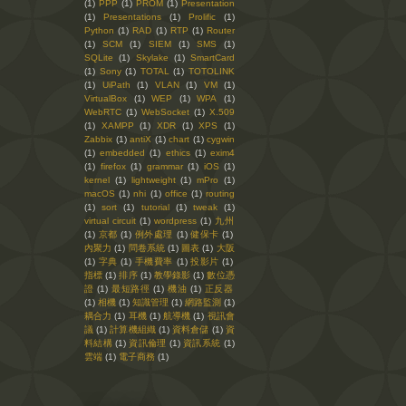
(1)
PPP
(1)
PROM
(1)
Presentation
(1)
Presentations
(1)
Prolific
(1)
Python
(1)
RAD
(1)
RTP
(1)
Router
(1)
SCM
(1)
SIEM
(1)
SMS
(1)
SQLite
(1)
Skylake
(1)
SmartCard
(1)
Sony
(1)
TOTAL
(1)
TOTOLINK
(1)
UiPath
(1)
VLAN
(1)
VM
(1)
VirtualBox
(1)
WEP
(1)
WPA
(1)
WebRTC
(1)
WebSocket
(1)
X.509
(1)
XAMPP
(1)
XDR
(1)
XPS
(1)
Zabbix
(1)
antiX
(1)
chart
(1)
cygwin
(1)
embedded
(1)
ethics
(1)
exim4
(1)
firefox
(1)
grammar
(1)
iOS
(1)
kernel
(1)
lightweight
(1)
mPro
(1)
macOS
(1)
nhi
(1)
office
(1)
routing
(1)
sort
(1)
tutorial
(1)
tweak
(1)
virtual circuit
(1)
wordpress
(1)
九州
(1)
京都
(1)
例外處理
(1)
健保卡
(1)
內聚力
(1)
問卷系統
(1)
圖表
(1)
大阪
(1)
字典
(1)
手機費率
(1)
投影片
(1)
指標
(1)
排序
(1)
教學錄影
(1)
數位憑
證
(1)
最短路徑
(1)
機油
(1)
正反器
(1)
相機
(1)
知識管理
(1)
網路監測
(1)
耦合力
(1)
耳機
(1)
航導機
(1)
視訊會
議
(1)
計算機組織
(1)
資料倉儲
(1)
資
料結構
(1)
資訊倫理
(1)
資訊系統
(1)
雲端
(1)
電子商務
(1)