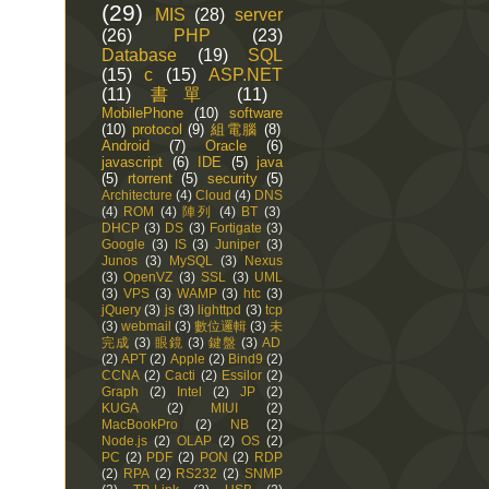
(29)
MIS
(28)
server
(26)
PHP
(23)
Database
(19)
SQL
(15)
c
(15)
ASP.NET
(11)
書單
(11)
MobilePhone
(10)
software
(10)
protocol
(9)
組電腦
(8)
Android
(7)
Oracle
(6)
javascript
(6)
IDE
(5)
java
(5)
rtorrent
(5)
security
(5)
Architecture
(4)
Cloud
(4)
DNS
(4)
ROM
(4)
陣列
(4)
BT
(3)
DHCP
(3)
DS
(3)
Fortigate
(3)
Google
(3)
IS
(3)
Juniper
(3)
Junos
(3)
MySQL
(3)
Nexus
(3)
OpenVZ
(3)
SSL
(3)
UML
(3)
VPS
(3)
WAMP
(3)
htc
(3)
jQuery
(3)
js
(3)
lighttpd
(3)
tcp
(3)
webmail
(3)
數位邏輯
(3)
未
完成
(3)
眼鏡
(3)
鍵盤
(3)
AD
(2)
APT
(2)
Apple
(2)
Bind9
(2)
CCNA
(2)
Cacti
(2)
Essilor
(2)
Graph
(2)
Intel
(2)
JP
(2)
KUGA
(2)
MIUI
(2)
MacBookPro
(2)
NB
(2)
Node.js
(2)
OLAP
(2)
OS
(2)
PC
(2)
PDF
(2)
PON
(2)
RDP
(2)
RPA
(2)
RS232
(2)
SNMP