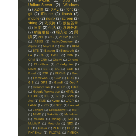
(2)
TP-Link
(2)
USB
(2)
UniformServer
(2)
Windows
(2)
X240
(2)
XML
(2)
font
(2)
git
(2)
iPhone
(2)
libusb
(2)
mobile
(2)
nginx
(2)
screen
(2)
string
(2)
依視路
(2)
數位簽章
(2)
日本
(2)
生活
(2)
系統分析
(2)
網路服務
(2)
輸入法
(2)
閱
讀
(2)
2PL
(1)
3G
(1)
AOSP
(1)
API
(1)
ASUS
(1)
ActiveDirectory
(1)
Alpine
(1)
Anycast
(1)
BNF
(1)
BPM
(1)
BTS
(1)
Bastion
(1)
Bluetooth
(1)
C#
(1)
CA
(1)
CASE
(1)
CDN
(1)
CPM
(1)
CRM
(1)
Cherry
(1)
Chrome
(1)
Cloudflare
(1)
CodeIgniter
(1)
Driver
(1)
EB
(1)
EC
(1)
EDR
(1)
Excel
(1)
FTP
(1)
FUCHS
(1)
Ford
(1)
Framework
(1)
GCP
(1)
GDB
(1)
GIS
(1)
GPS
(1)
Gandi
(1)
GeoIP
(1)
Geolocation
(1)
GitHub
(1)
Gitea
(1)
Google Workspace
(1)
HTML
(1)
HTTPD
(1)
IDS
(1)
IPS
(1)
IPV6
(1)
Jitsi
(1)
KMS
(1)
Kyoto
(1)
LACP
(1)
LAMP
(1)
LCD
(1)
LXDE
(1)
Laravel
(1)
Lenovo
(1)
Let'sEncrypt
(1)
MBP
(1)
MIME
(1)
Makefile
(1)
Markdown
(1)
Mikrotik
(1)
Mining
(1)
Mio
(1)
MobileIP
(1)
Motorola
(1)
NEX
(1)
Oil
(1)
Osaka
(1)
PERT
(1)
PGP
(1)
PHPExcel
(1)
PL27A1
(1)
PMBOK