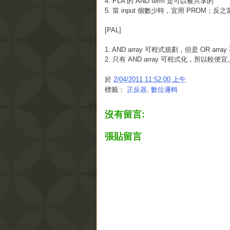
4. PLA 的 AND term 是可以被共享的
5. 當 input 個數少時，宜用 PROM；反之當
[PAL]
1. AND array 可程式規劃，但是 OR ar
2. 只有 AND array 可程式化，所以較便宜
於
2/04/2011 11:52:00 上午
標籤：
正反器
,
數位邏輯
沒有留言:
張貼留言