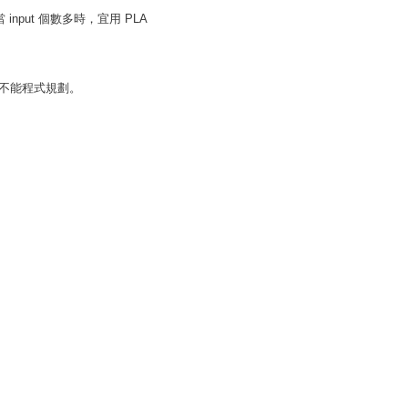
 input 個數多時，宜用 PLA
ray 不能程式規劃。
。