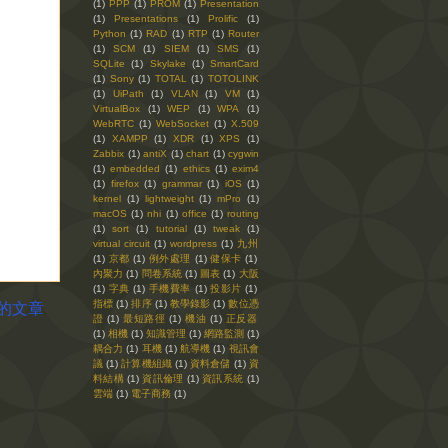
(1)
PPP
(1)
PROM
(1)
Presentation
(1)
Presentations
(1)
Prolific
(1)
Python
(1)
RAD
(1)
RTP
(1)
Router
(1)
SCM
(1)
SIEM
(1)
SMS
(1)
SQLite
(1)
Skylake
(1)
SmartCard
(1)
Sony
(1)
TOTAL
(1)
TOTOLINK
(1)
UiPath
(1)
VLAN
(1)
VM
(1)
VirtualBox
(1)
WEP
(1)
WPA
(1)
WebRTC
(1)
WebSocket
(1)
X.509
(1)
XAMPP
(1)
XDR
(1)
XPS
(1)
Zabbix
(1)
antiX
(1)
chart
(1)
cygwin
(1)
embedded
(1)
ethics
(1)
exim4
(1)
firefox
(1)
grammar
(1)
iOS
(1)
kernel
(1)
lightweight
(1)
mPro
(1)
macOS
(1)
nhi
(1)
office
(1)
routing
(1)
sort
(1)
tutorial
(1)
tweak
(1)
virtual circuit
(1)
wordpress
(1)
九州
(1)
京都
(1)
例外處理
(1)
健保卡
(1)
內聚力
(1)
問卷系統
(1)
圖表
(1)
大阪
(1)
字典
(1)
手機費率
(1)
投影片
(1)
指標
(1)
排序
(1)
教學錄影
(1)
數位憑
的文章
證
(1)
最短路徑
(1)
機油
(1)
正反器
(1)
相機
(1)
知識管理
(1)
網路監測
(1)
耦合力
(1)
耳機
(1)
航導機
(1)
視訊會
議
(1)
計算機組織
(1)
資料倉儲
(1)
資
料結構
(1)
資訊倫理
(1)
資訊系統
(1)
雲端
(1)
電子商務
(1)